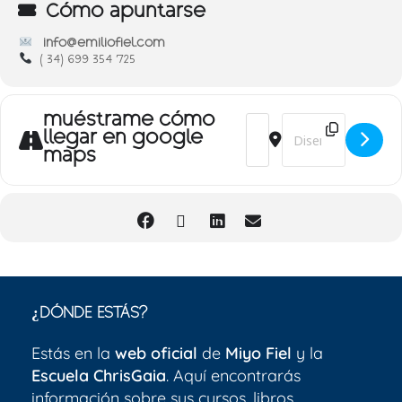
Cómo apuntarse
info@emiliofiel.com
( 34) 699 354 725
muéstrame cómo
Address - Encuentro de
Destination Addres
llegar en google
maps
¿DÓNDE ESTÁS?
Estás en la
web oficial
de
Miyo Fiel
y la
Escuela ChrisGaia
. Aquí encontrarás
información sobre sus cursos, libros,