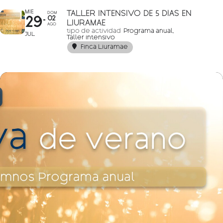
MIE
TALLER INTENSIVO DE 5 DÍAS EN
DOM
29
02
LIURAMAE
AGO
tipo de actividad
Programa anual,
JUL
Taller intensivo
Finca Liuramae