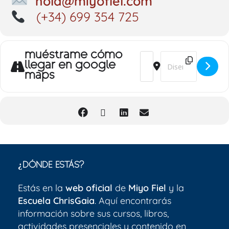
hola@miyofiel.com
(+34) 699 354 725
muéstrame cómo
Address - Intensiva de 
Destination Addres
llegar en google
maps
¿DÓNDE ESTÁS?
Estás en la
web oficial
de
Miyo Fiel
y la
Escuela ChrisGaia
. Aquí encontrarás
información sobre sus cursos, libros,
actividades presenciales y contenido en