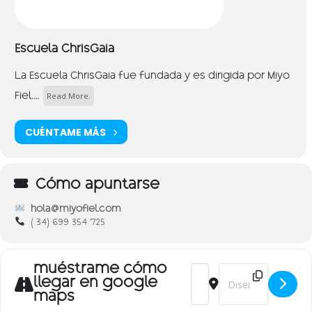
Escuela ChrisGaia
La Escuela ChrisGaia fue fundada y es dirigida por Miyo
Read More.
Fiel....
CUÉNTAME MÁS
Cómo apuntarse
hola@miyofiel.com
( 34) 699 354 725
muéstrame cómo
Address - Tantra individ
Destination Addres
llegar en google
maps